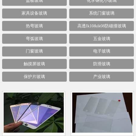
盖板玻璃
化学钢化小玻璃
家具设备玻璃
系统门窗玻璃
热弯玻璃
高透Ik10&ik08防碰撞玻璃
弯弧玻璃
五金玻璃
门窗玻璃
电子玻璃
触摸屏玻璃
防滑玻璃
保护片玻璃
产业玻璃