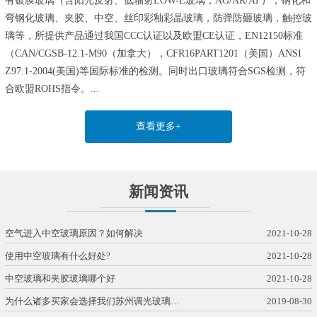
有镀膜玻璃（含阳光反射、低辐射LOW-E玻璃，AG/AR/AF），钢化和
弯钢化玻璃、夹胶、中空、丝印彩釉彩晶玻璃，防弹防砸玻璃，触控玻
璃等，所提供产品通过我国CCC认证以及欧盟CE认证，EN12150标准
（CAN/CGSB-12.1-M90（加拿大），CFR16PART1201（美国）ANSI
Z97.1-2004(美国)等国际标准的检测。同时出口玻璃符合SGS检测，符
合欧盟ROHS指令。...
查看更多+
新闻资讯
空气进入中空玻璃原因？如何解决
2021-10-28
使用中空玻璃有什么好处?
2021-10-28
中空玻璃和夹胶玻璃哪个好
2021-10-28
为什么诸多买家会选择我们苏州调光玻璃…
2019-08-30